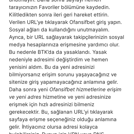
tarayıcınızın Favoriler bölümüne kaydedin.
Kilitledikten sonra ileri geri hareket ettirin.
Verilen URL’ye tıklayarak Ofansifbet giriş yapın.
Sosyal ağları da kullandığını unutmayalım.
Ayrıca, bir URL sağlayarak takipçilerinizin sosyal
medya hesaplarınıza erişmesine yardımcı olur.
Bu nedenle BTK’da da yasaklandı. Yasak
nedeniyle adresimi değiştirdim ve hemen
yenisini aldım. Bu da yeni adresinizi
bilmiyorsanız erişim sorunu yaşayacağınız ve
sitenize giriş yapamayacağınız anlamına gelir.
Daha sonra yeni
Ofansifbet hizmetlerine erişim
ve yeni adres
hizmetine ve yeni adresinize
erişmek için hızlı adresinizi bilmeniz
gerekecektir. Bu, sağlanan URL’yi tıklayarak
sayfaya erişme seçeneğiniz olduğu anlamına
gelir. İhtiyacınız olursa adresi kolayca