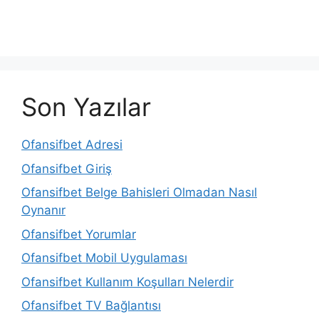
Son Yazılar
Ofansifbet Adresi
Ofansifbet Giriş
Ofansifbet Belge Bahisleri Olmadan Nasıl
Oynanır
Ofansifbet Yorumlar
Ofansifbet Mobil Uygulaması
Ofansifbet Kullanım Koşulları Nelerdir
Ofansifbet TV Bağlantısı