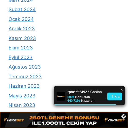
Şubat 2024
Ocak 2024
Aralık 2023
Kasım 2023
Ekim 2023
Eylül 2023
Ağustos 2023
Temmuz 2023
Haziran 2023
Mayıs 2023
Nisan 2023
Mart 2023
×
Şubat 2023