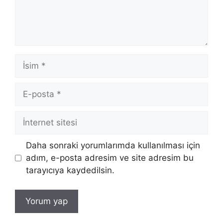
İsim
E-
posta
İnternet
sitesi
Daha sonraki yorumlarımda kullanılması için
adım, e-posta adresim ve site adresim bu
tarayıcıya kaydedilsin.