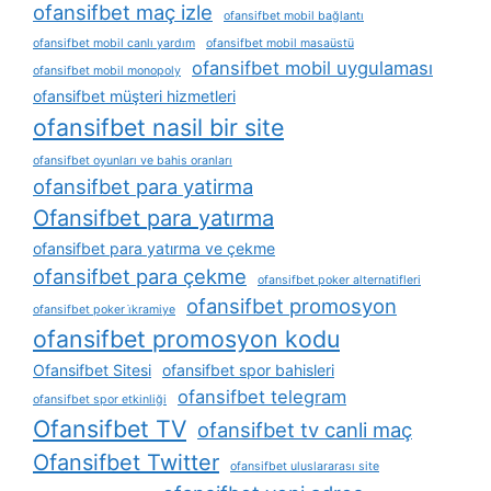
ofansifbet maç izle
ofansifbet mobil bağlantı
ofansifbet mobil canlı yardım
ofansifbet mobil masaüstü
ofansifbet mobil uygulaması
ofansifbet mobil monopoly
ofansifbet müşteri hizmetleri
ofansifbet nasil bir site
ofansifbet oyunları ve bahis oranları
ofansifbet para yatirma
Ofansifbet para yatırma
ofansifbet para yatırma ve çekme
ofansifbet para çekme
ofansifbet poker alternatifleri
ofansifbet promosyon
ofansifbet poker i̇kramiye
ofansifbet promosyon kodu
Ofansifbet Sitesi
ofansifbet spor bahisleri
ofansifbet telegram
ofansifbet spor etkinliği
Ofansifbet TV
ofansifbet tv canli maç
Ofansifbet Twitter
ofansifbet uluslararası site