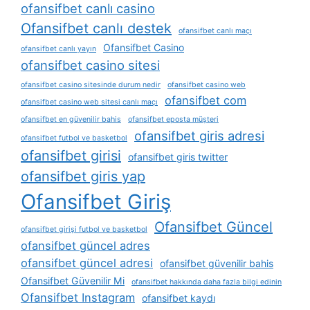
ofansifbet canlı casino
Ofansifbet canlı destek
ofansifbet canlı maçı
Ofansifbet Casino
ofansifbet canlı yayın
ofansifbet casino sitesi
ofansifbet casino sitesinde durum nedir
ofansifbet casino web
ofansifbet com
ofansifbet casino web sitesi canlı maçı
ofansifbet en güvenilir bahis
ofansifbet eposta müşteri
ofansifbet giris adresi
ofansifbet futbol ve basketbol
ofansifbet girisi
ofansifbet giris twitter
ofansifbet giris yap
Ofansifbet Giriş
Ofansifbet Güncel
ofansifbet girişi futbol ve basketbol
ofansifbet güncel adres
ofansifbet güncel adresi
ofansifbet güvenilir bahis
Ofansifbet Güvenilir Mi
ofansifbet hakkında daha fazla bilgi edinin
Ofansifbet Instagram
ofansifbet kaydı