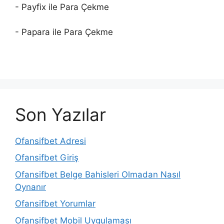
- Payfix ile Para Çekme
- Papara ile Para Çekme
Son Yazılar
Ofansifbet Adresi
Ofansifbet Giriş
Ofansifbet Belge Bahisleri Olmadan Nasıl
Oynanır
Ofansifbet Yorumlar
Ofansifbet Mobil Uygulaması