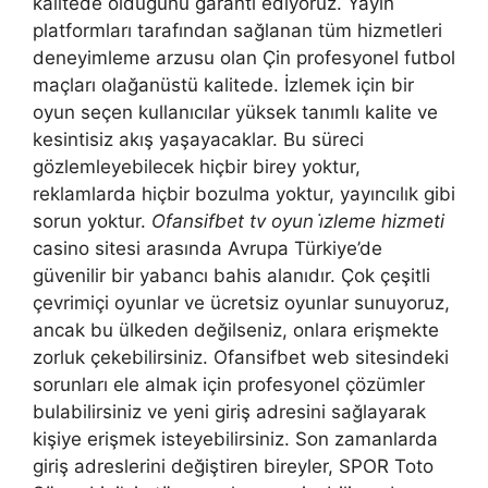
kalitede olduğunu garanti ediyoruz. Yayın
platformları tarafından sağlanan tüm hizmetleri
deneyimleme arzusu olan Çin profesyonel futbol
maçları olağanüstü kalitede. İzlemek için bir
oyun seçen kullanıcılar yüksek tanımlı kalite ve
kesintisiz akış yaşayacaklar. Bu süreci
gözlemleyebilecek hiçbir birey yoktur,
reklamlarda hiçbir bozulma yoktur, yayıncılık gibi
sorun yoktur.
Ofansifbet tv oyun i̇zleme hizmeti
casino sitesi arasında Avrupa Türkiye’de
güvenilir bir yabancı bahis alanıdır. Çok çeşitli
çevrimiçi oyunlar ve ücretsiz oyunlar sunuyoruz,
ancak bu ülkeden değilseniz, onlara erişmekte
zorluk çekebilirsiniz. Ofansifbet web sitesindeki
sorunları ele almak için profesyonel çözümler
bulabilirsiniz ve yeni giriş adresini sağlayarak
kişiye erişmek isteyebilirsiniz. Son zamanlarda
giriş adreslerini değiştiren bireyler, SPOR Toto