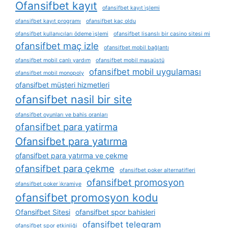
Ofansifbet kayıt
ofansifbet kayıt i̇şlemi
ofansifbet kayıt programı
ofansifbet kaç oldu
ofansifbet kullanıcıları ödeme i̇şlemi
ofansifbet lisanslı bir casino sitesi mi
ofansifbet maç izle
ofansifbet mobil bağlantı
ofansifbet mobil canlı yardım
ofansifbet mobil masaüstü
ofansifbet mobil uygulaması
ofansifbet mobil monopoly
ofansifbet müşteri hizmetleri
ofansifbet nasil bir site
ofansifbet oyunları ve bahis oranları
ofansifbet para yatirma
Ofansifbet para yatırma
ofansifbet para yatırma ve çekme
ofansifbet para çekme
ofansifbet poker alternatifleri
ofansifbet promosyon
ofansifbet poker i̇kramiye
ofansifbet promosyon kodu
Ofansifbet Sitesi
ofansifbet spor bahisleri
ofansifbet telegram
ofansifbet spor etkinliği