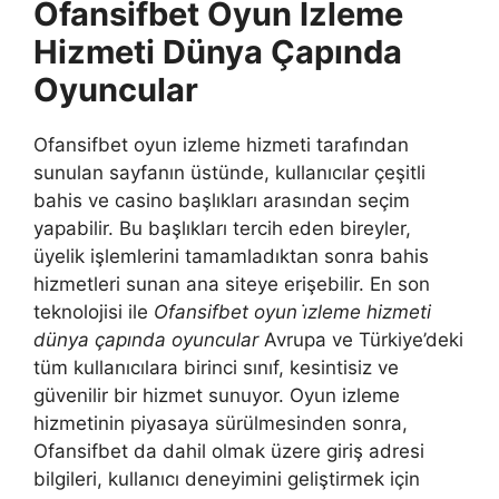
Ofansifbet Oyun İzleme
Hizmeti Dünya Çapında
Oyuncular
Ofansifbet oyun izleme hizmeti tarafından
sunulan sayfanın üstünde, kullanıcılar çeşitli
bahis ve casino başlıkları arasından seçim
yapabilir. Bu başlıkları tercih eden bireyler,
üyelik işlemlerini tamamladıktan sonra bahis
hizmetleri sunan ana siteye erişebilir. En son
teknolojisi ile
Ofansifbet oyun i̇zleme hizmeti
dünya çapında oyuncular
Avrupa ve Türkiye’deki
tüm kullanıcılara birinci sınıf, kesintisiz ve
güvenilir bir hizmet sunuyor. Oyun izleme
hizmetinin piyasaya sürülmesinden sonra,
Ofansifbet da dahil olmak üzere giriş adresi
bilgileri, kullanıcı deneyimini geliştirmek için