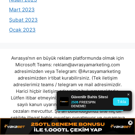
Mart 2023
Şubat 2023
Ocak 2023
Avrasya'nın en büyük reklam platformunda olmak için
Microsoft Teams:
reklam@avrasyamarketing.com
adresimizden veya Telegram: @Avrasyamarketing
adresimizden irtibat kurabilirsiniz. (Tek iletişim
adreslerimiz teams / telegram ve mail adresimizdir.
Harici hiçbir iletişim adresimiz bulunmamaktadır.
Lütfen itibar etmeyiniz.) Türkiye yasalarına göre 7258
sayılı kanun uyarınca yasa dışı bahis oynamanın
cezaları mevcuttur. Şu an bulunduğunuz site hiç bir
şekilde illegal bahis oyunları oynatmıyor ve oynamaya
×
aracı olmuyordur.
katarbet
|
belugabahis
|
lunabit
|
metrobahis
|
betorspin
|
maskebet
|
favibet
|
siribet