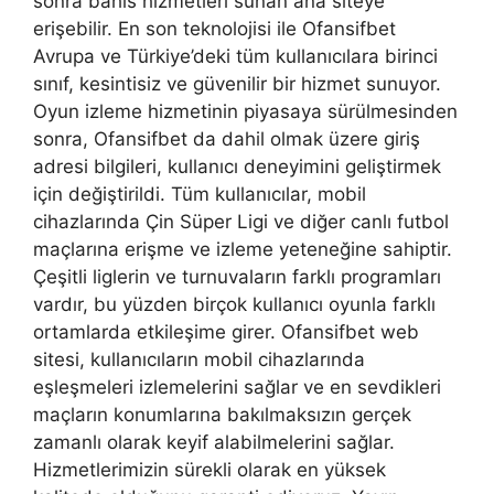
sonra bahis hizmetleri sunan ana siteye
erişebilir. En son teknolojisi ile Ofansifbet
Avrupa ve Türkiye’deki tüm kullanıcılara birinci
sınıf, kesintisiz ve güvenilir bir hizmet sunuyor.
Oyun izleme hizmetinin piyasaya sürülmesinden
sonra, Ofansifbet da dahil olmak üzere giriş
adresi bilgileri, kullanıcı deneyimini geliştirmek
için değiştirildi. Tüm kullanıcılar, mobil
cihazlarında Çin Süper Ligi ve diğer canlı futbol
maçlarına erişme ve izleme yeteneğine sahiptir.
Çeşitli liglerin ve turnuvaların farklı programları
vardır, bu yüzden birçok kullanıcı oyunla farklı
ortamlarda etkileşime girer. Ofansifbet web
sitesi, kullanıcıların mobil cihazlarında
eşleşmeleri izlemelerini sağlar ve en sevdikleri
maçların konumlarına bakılmaksızın gerçek
zamanlı olarak keyif alabilmelerini sağlar.
Hizmetlerimizin sürekli olarak en yüksek