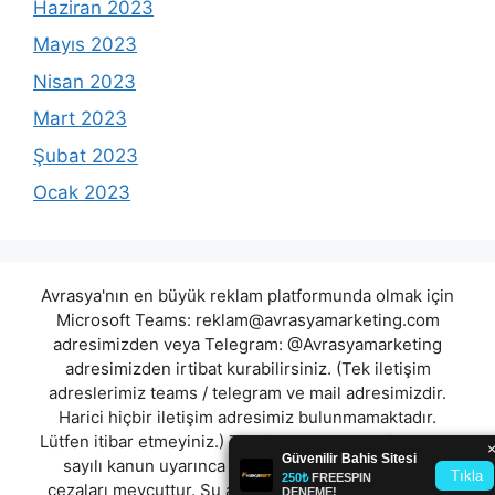
Haziran 2023
Mayıs 2023
Nisan 2023
Mart 2023
Şubat 2023
Ocak 2023
Avrasya'nın en büyük reklam platformunda olmak için
Microsoft Teams:
reklam@avrasyamarketing.com
adresimizden veya Telegram: @Avrasyamarketing
adresimizden irtibat kurabilirsiniz. (Tek iletişim
adreslerimiz teams / telegram ve mail adresimizdir.
Harici hiçbir iletişim adresimiz bulunmamaktadır.
Lütfen itibar etmeyiniz.) Türkiye yasalarına göre 7258
sayılı kanun uyarınca yasa dışı bahis oynamanın
cezaları mevcuttur. Şu an bulunduğunuz site hiç bir