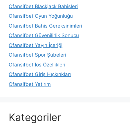
Ofansifbet Blackjack Bahisleri
Ofansifbet Oyun Yoğunluğu
Ofansifbet Bahis Gereksinimleri
Ofansifbet Güvenilirlik Sonucu
Ofansifbet Yayın İçeriği
Ofansifbet Spor Şubeleri
Ofansifbet İos Özellikleri
Ofansifbet Giriş Hıçkırıkları
Ofansifbet Yatırım
Kategoriler