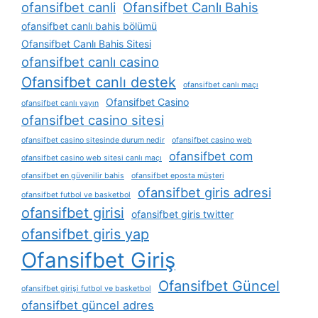
ofansifbet canli
Ofansifbet Canlı Bahis
ofansifbet canlı bahis bölümü
Ofansifbet Canlı Bahis Sitesi
ofansifbet canlı casino
Ofansifbet canlı destek
ofansifbet canlı maçı
Ofansifbet Casino
ofansifbet canlı yayın
ofansifbet casino sitesi
ofansifbet casino sitesinde durum nedir
ofansifbet casino web
ofansifbet com
ofansifbet casino web sitesi canlı maçı
ofansifbet en güvenilir bahis
ofansifbet eposta müşteri
ofansifbet giris adresi
ofansifbet futbol ve basketbol
ofansifbet girisi
ofansifbet giris twitter
ofansifbet giris yap
Ofansifbet Giriş
Ofansifbet Güncel
ofansifbet girişi futbol ve basketbol
ofansifbet güncel adres