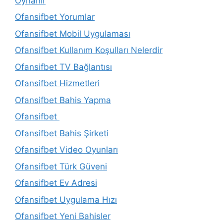
Oynanır
Ofansifbet Yorumlar
Ofansifbet Mobil Uygulaması
Ofansifbet Kullanım Koşulları Nelerdir
Ofansifbet TV Bağlantısı
Ofansifbet Hizmetleri
Ofansifbet Bahis Yapma
Ofansifbet
Ofansifbet Bahis Şirketi
Ofansifbet Video Oyunları
Ofansifbet Türk Güveni
Ofansifbet Ev Adresi
Ofansifbet Uygulama Hızı
Ofansifbet Yeni Bahisler