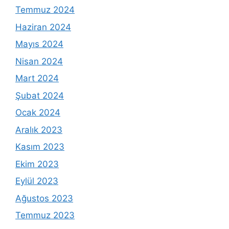
Temmuz 2024
Haziran 2024
Mayıs 2024
Nisan 2024
Mart 2024
Şubat 2024
Ocak 2024
Aralık 2023
Kasım 2023
Ekim 2023
Eylül 2023
Ağustos 2023
Temmuz 2023