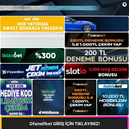
×
Ofansifbet GİRİŞ İÇİN TIKLAYINIZ!