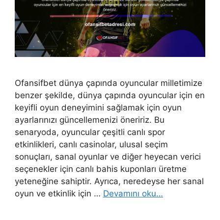
Ofansifbet dünya çapında oyuncular milletimize
benzer şekilde, dünya çapında oyuncular için en
keyifli oyun deneyimini sağlamak için oyun
ayarlarınızı güncellemenizi öneririz. Bu
senaryoda, oyuncular çeşitli canlı spor
etkinlikleri, canlı casinolar, ulusal seçim
sonuçları, sanal oyunlar ve diğer heyecan verici
seçenekler için canlı bahis kuponları üretme
yeteneğine sahiptir. Ayrıca, neredeyse her sanal
oyun ve etkinlik için …
Devamını oku…