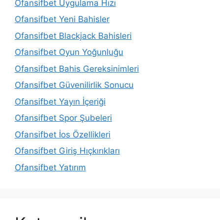
Ofansifbet Uygulama Hızı
Ofansifbet Yeni Bahisler
Ofansifbet Blackjack Bahisleri
Ofansifbet Oyun Yoğunluğu
Ofansifbet Bahis Gereksinimleri
Ofansifbet Güvenilirlik Sonucu
Ofansifbet Yayın İçeriği
Ofansifbet Spor Şubeleri
Ofansifbet İos Özellikleri
Ofansifbet Giriş Hıçkırıkları
Ofansifbet Yatırım