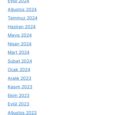
Eylül 2024
Ağustos 2024
Temmuz 2024
Haziran 2024
Mayıs 2024
Nisan 2024
Mart 2024
Şubat 2024
Ocak 2024
Aralık 2023
Kasım 2023
Ekim 2023
Eylül 2023
Ağustos 2023