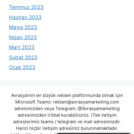
Temmuz 2023
Haziran 2023
Mayıs 2023
Nisan 2023
Mart 2023
Şubat 2023
Ocak 2023
Avrasya'nın en büyük reklam platformunda olmak için
Microsoft Teams:
reklam@avrasyamarketing.com
adresimizden veya Telegram: @Avrasyamarketing
adresimizden irtibat kurabilirsiniz. (Tek iletişim
adreslerimiz teams / telegram ve mail adresimizdir.
Harici hiçbir iletişim adresimiz bulunmamaktadır.