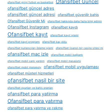
Ofansifbet Güncel
ofansifbet girişi futbol ve basketbol
ofansifbet güncel adres
ofansifbet güncel adresi
ofansifbet güvenilir bahis
Ofansifbet Güvenilir Mi
ofansifbet hakkında daha fazla bilgi edinin
Ofansifbet Instagram
ofansifbet kaydı
Ofansifbet kayıt
ofansifbet kayıt i̇şlemi
ofansifbet kayıt programı
ofansifbet kaç oldu
ofansifbet kullanıcıları ödeme i̇şlemi
ofansifbet lisanslı bir casino sitesi mi
ofansifbet maç izle
ofansifbet mobil bağlantı
ofansifbet mobil canlı yardım
ofansifbet mobil masaüstü
ofansifbet mobil uygulaması
ofansifbet mobil monopoly
ofansifbet müşteri hizmetleri
ofansifbet nasil bir site
ofansifbet oyunları ve bahis oranları
ofansifbet para yatirma
Ofansifbet para yatırma
ofansifbet para yatırma ve çekme