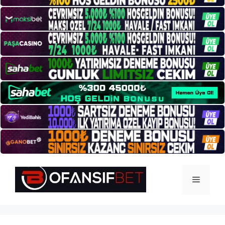
İçeriğe
atla
Menü