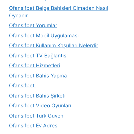
Ofansifbet Belge Bahisleri Olmadan Nasıl
Oynanır
Ofansifbet Yorumlar
Ofansifbet Mobil Uygulaması
Ofansifbet Kullanım Koşulları Nelerdir
Ofansifbet TV Bağlantısı
Ofansifbet Hizmetleri
Ofansifbet Bahis Yapma
Ofansifbet
Ofansifbet Bahis Şirketi
Ofansifbet Video Oyunları
Ofansifbet Türk Güveni
Ofansifbet Ev Adresi