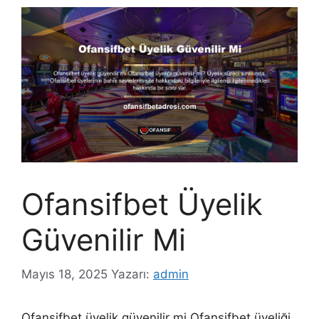
Ofansifbet Üyelik
Güvenilir Mi
Mayıs 18, 2025
Yazarı:
admin
Ofansifbet üyelik güvenilir mi Ofansifbet üyeliği