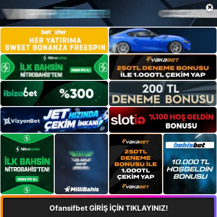
×
Ofansifbet GİRİŞ İÇİN TIKLAYINIZ!