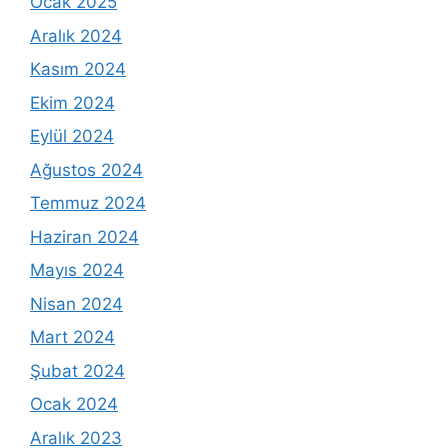
Ocak 2025
Aralık 2024
Kasım 2024
Ekim 2024
Eylül 2024
Ağustos 2024
Temmuz 2024
Haziran 2024
Mayıs 2024
Nisan 2024
Mart 2024
Şubat 2024
Ocak 2024
Aralık 2023