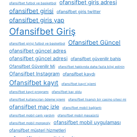
ofansifbet giris adresi
ofansifbet futbol ve basketbol
ofansifbet girisi
ofansifbet giris twitter
ofansifbet giris yap
Ofansifbet Giriş
Ofansifbet Güncel
ofansifbet girişi futbol ve basketbol
ofansifbet güncel adres
ofansifbet güncel adresi
ofansifbet güvenilir bahis
Ofansifbet Güvenilir Mi
ofansifbet hakkında daha fazla bilgi edinin
Ofansifbet Instagram
ofansifbet kaydı
Ofansifbet kayıt
ofansifbet kayıt i̇şlemi
ofansifbet kayıt programı
ofansifbet kaç oldu
ofansifbet kullanıcıları ödeme i̇şlemi
ofansifbet lisanslı bir casino sitesi mi
ofansifbet maç izle
ofansifbet mobil bağlantı
ofansifbet mobil canlı yardım
ofansifbet mobil masaüstü
ofansifbet mobil uygulaması
ofansifbet mobil monopoly
ofansifbet müşteri hizmetleri