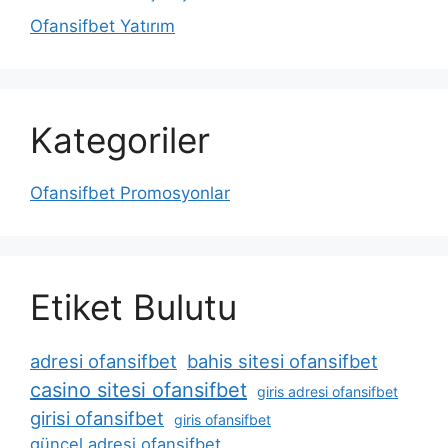
Ofansifbet Yatırım
Kategoriler
Ofansifbet Promosyonlar
Etiket Bulutu
adresi ofansifbet
bahis sitesi ofansifbet
casino sitesi ofansifbet
giris adresi ofansifbet
girisi ofansifbet
giris ofansifbet
güncel adresi ofansifbet