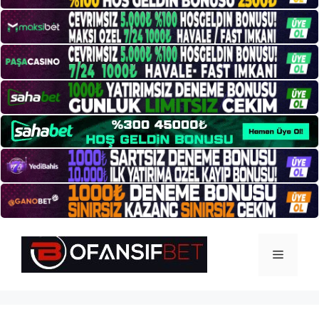
İçeriğe
atla
Menü