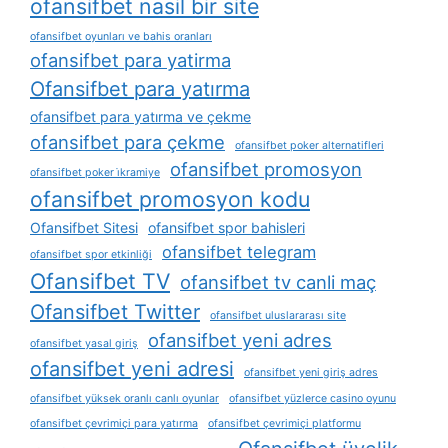
ofansifbet nasil bir site
ofansifbet oyunları ve bahis oranları
ofansifbet para yatirma
Ofansifbet para yatırma
ofansifbet para yatırma ve çekme
ofansifbet para çekme
ofansifbet poker alternatifleri
ofansifbet promosyon
ofansifbet poker i̇kramiye
ofansifbet promosyon kodu
Ofansifbet Sitesi
ofansifbet spor bahisleri
ofansifbet telegram
ofansifbet spor etkinliği
Ofansifbet TV
ofansifbet tv canli maç
Ofansifbet Twitter
ofansifbet uluslararası site
ofansifbet yeni adres
ofansifbet yasal giriş
ofansifbet yeni adresi
ofansifbet yeni giriş adres
ofansifbet yüksek oranlı canlı oyunlar
ofansifbet yüzlerce casino oyunu
ofansifbet çevrimiçi para yatırma
ofansifbet çevrimiçi platformu