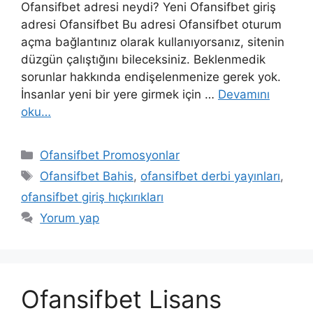
Ofansifbet adresi neydi? Yeni Ofansifbet giriş
adresi Ofansifbet Bu adresi Ofansifbet oturum
açma bağlantınız olarak kullanıyorsanız, sitenin
düzgün çalıştığını bileceksiniz. Beklenmedik
sorunlar hakkında endişelenmenize gerek yok.
İnsanlar yeni bir yere girmek için …
Devamını
oku…
Kategoriler
Ofansifbet Promosyonlar
Etiketler
Ofansifbet Bahis
,
ofansifbet derbi yayınları
,
ofansifbet giriş hıçkırıkları
Yorum yap
Ofansifbet Lisans