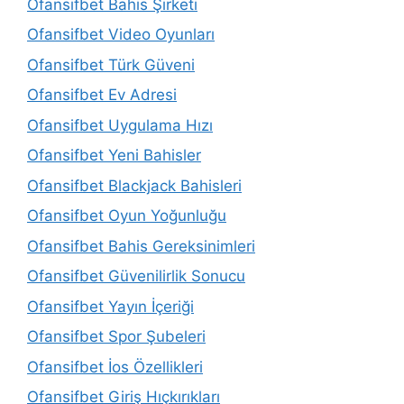
Ofansifbet Bahis Şirketi
Ofansifbet Video Oyunları
Ofansifbet Türk Güveni
Ofansifbet Ev Adresi
Ofansifbet Uygulama Hızı
Ofansifbet Yeni Bahisler
Ofansifbet Blackjack Bahisleri
Ofansifbet Oyun Yoğunluğu
Ofansifbet Bahis Gereksinimleri
Ofansifbet Güvenilirlik Sonucu
Ofansifbet Yayın İçeriği
Ofansifbet Spor Şubeleri
Ofansifbet İos Özellikleri
Ofansifbet Giriş Hıçkırıkları