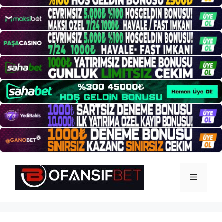
İçeriğe
atla
Menü