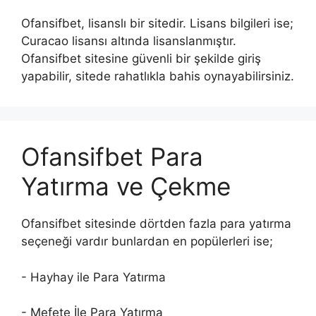
Ofansifbet, lisanslı bir sitedir. Lisans bilgileri ise;
Curacao lisansı altında lisanslanmıştır.
Ofansifbet sitesine güvenli bir şekilde giriş
yapabilir, sitede rahatlıkla bahis oynayabilirsiniz.
Ofansifbet Para
Yatırma ve Çekme
Ofansifbet sitesinde dörtden fazla para yatırma
seçeneği vardır bunlardan en popülerleri ise;
- Hayhay ile Para Yatırma
- Mefete İle Para Yatırma