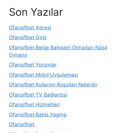
Son Yazılar
Ofansifbet Adresi
Ofansifbet Giriş
Ofansifbet Belge Bahisleri Olmadan Nasıl
Oynanır
Ofansifbet Yorumlar
Ofansifbet Mobil Uygulaması
Ofansifbet Kullanım Koşulları Nelerdir
Ofansifbet TV Bağlantısı
Ofansifbet Hizmetleri
Ofansifbet Bahis Yapma
Ofansifbet