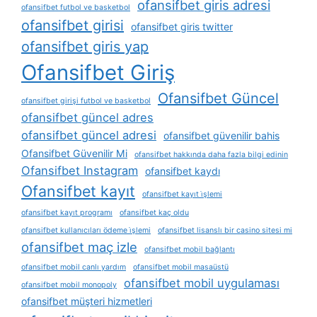
ofansifbet giris adresi
ofansifbet futbol ve basketbol
ofansifbet girisi
ofansifbet giris twitter
ofansifbet giris yap
Ofansifbet Giriş
Ofansifbet Güncel
ofansifbet girişi futbol ve basketbol
ofansifbet güncel adres
ofansifbet güncel adresi
ofansifbet güvenilir bahis
Ofansifbet Güvenilir Mi
ofansifbet hakkında daha fazla bilgi edinin
Ofansifbet Instagram
ofansifbet kaydı
Ofansifbet kayıt
ofansifbet kayıt i̇şlemi
ofansifbet kayıt programı
ofansifbet kaç oldu
ofansifbet kullanıcıları ödeme i̇şlemi
ofansifbet lisanslı bir casino sitesi mi
ofansifbet maç izle
ofansifbet mobil bağlantı
ofansifbet mobil canlı yardım
ofansifbet mobil masaüstü
ofansifbet mobil uygulaması
ofansifbet mobil monopoly
ofansifbet müşteri hizmetleri