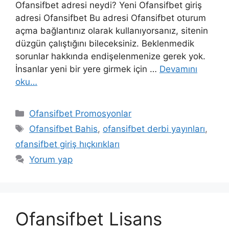
Ofansifbet adresi neydi? Yeni Ofansifbet giriş
adresi Ofansifbet Bu adresi Ofansifbet oturum
açma bağlantınız olarak kullanıyorsanız, sitenin
düzgün çalıştığını bileceksiniz. Beklenmedik
sorunlar hakkında endişelenmenize gerek yok.
İnsanlar yeni bir yere girmek için …
Devamını
oku…
Kategoriler
Ofansifbet Promosyonlar
Etiketler
Ofansifbet Bahis
,
ofansifbet derbi yayınları
,
ofansifbet giriş hıçkırıkları
Yorum yap
Ofansifbet Lisans