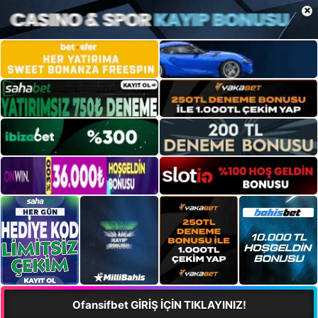
×
Ofansifbet GİRİŞ İÇİN TIKLAYINIZ!