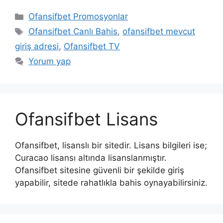
Kategoriler
Ofansifbet Promosyonlar
Etiketler
Ofansifbet Canlı Bahis
,
ofansifbet mevcut
giriş adresi
,
Ofansifbet TV
Yorum yap
Ofansifbet Lisans
Ofansifbet, lisanslı bir sitedir. Lisans bilgileri ise;
Curacao lisansı altında lisanslanmıştır.
Ofansifbet sitesine güvenli bir şekilde giriş
yapabilir, sitede rahatlıkla bahis oynayabilirsiniz.