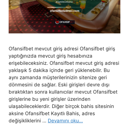
Ofansifbet mevcut giriş adresi Ofansifbet giriş
yaptığınızda mevcut giriş hesabınıza
erişebileceksiniz. Ofansifbet mevcut giriş adresi
yaklaşık 5 dakika içinde geri yüklenebilir. Bu
aynı zamanda müşterilerinizin sitenize geri
dönmesini de sağlar. Eski girişleri devre dışı
bıraktıktan sonra kullanıcılar mevcut Ofansifbet
girişlerine bu yeni girişler üzerinden
ulaşabileceklerdir. Diğer birçok bahis sitesinin
aksine Ofansifbet Kayıtlı Bahis, adres
değişikliklerini …
Devamını oku…