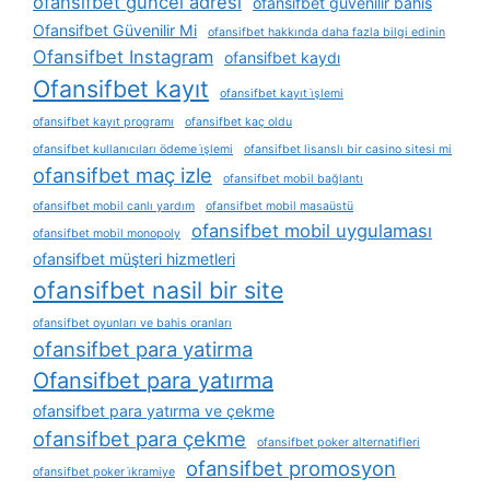
ofansifbet güncel adresi
ofansifbet güvenilir bahis
Ofansifbet Güvenilir Mi
ofansifbet hakkında daha fazla bilgi edinin
Ofansifbet Instagram
ofansifbet kaydı
Ofansifbet kayıt
ofansifbet kayıt i̇şlemi
ofansifbet kayıt programı
ofansifbet kaç oldu
ofansifbet kullanıcıları ödeme i̇şlemi
ofansifbet lisanslı bir casino sitesi mi
ofansifbet maç izle
ofansifbet mobil bağlantı
ofansifbet mobil canlı yardım
ofansifbet mobil masaüstü
ofansifbet mobil uygulaması
ofansifbet mobil monopoly
ofansifbet müşteri hizmetleri
ofansifbet nasil bir site
ofansifbet oyunları ve bahis oranları
ofansifbet para yatirma
Ofansifbet para yatırma
ofansifbet para yatırma ve çekme
ofansifbet para çekme
ofansifbet poker alternatifleri
ofansifbet promosyon
ofansifbet poker i̇kramiye