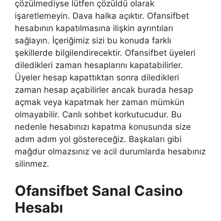
çözülmediyse lütfen çözüldü olarak
işaretlemeyin. Dava halka açıktır. Ofansifbet
hesabının kapatılmasına ilişkin ayrıntıları
sağlayın. İçeriğimiz sizi bu konuda farklı
şekillerde bilgilendirecektir. Ofansifbet üyeleri
diledikleri zaman hesaplarını kapatabilirler.
Üyeler hesap kapattıktan sonra diledikleri
zaman hesap açabilirler ancak burada hesap
açmak veya kapatmak her zaman mümkün
olmayabilir. Canlı sohbet korkutucudur. Bu
nedenle hesabınızı kapatma konusunda size
adım adım yol göstereceğiz. Başkaları gibi
mağdur olmazsınız ve acil durumlarda hesabınız
silinmez.
Ofansifbet Sanal Casino
Hesabı