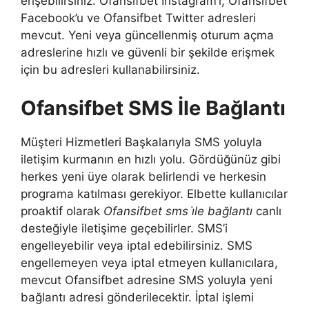
erişebilirsiniz. Ofansifbet Instagram’ı, Ofansifbet
Facebook’u ve Ofansifbet Twitter adresleri
mevcut. Yeni veya güncellenmiş oturum açma
adreslerine hızlı ve güvenli bir şekilde erişmek
için bu adresleri kullanabilirsiniz.
Ofansifbet SMS İle Bağlantı
Müşteri Hizmetleri Başkalarıyla SMS yoluyla
iletişim kurmanın en hızlı yolu. Gördüğünüz gibi
herkes yeni üye olarak belirlendi ve herkesin
programa katılması gerekiyor. Elbette kullanıcılar
proaktif olarak
Ofansifbet sms i̇le bağlantı
canlı
desteğiyle iletişime geçebilirler. SMS’i
engelleyebilir veya iptal edebilirsiniz. SMS
engellemeyen veya iptal etmeyen kullanıcılara,
mevcut Ofansifbet adresine SMS yoluyla yeni
bağlantı adresi gönderilecektir. İptal işlemi