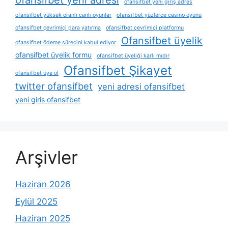
ofansifbet yeni adresi
ofansifbet yeni giriş adres
ofansifbet yüksek oranlı canlı oyunlar
ofansifbet yüzlerce casino oyunu
ofansifbet çevrimiçi para yatırma
ofansifbet çevrimiçi platformu
Ofansifbet üyelik
ofansifbet ödeme sürecini kabul ediyor
ofansifbet üyelik formu
ofansifbet üyeliği karlı mıdır
Ofansifbet Şikayet
ofansifbet üye ol
twitter ofansifbet
yeni adresi ofansifbet
yeni giris ofansifbet
Arşivler
Haziran 2026
Eylül 2025
Haziran 2025