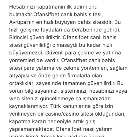
Hesabınızı kapatmanın ilk adımı onu
bulmaktır.Ofansifbet canlı bahis sitesi,
Avrupa’nın en hızlı büyüyen bahis sitesidir. Bu
hızlı gelişme faydaları da beraberinde getirdi.
Birincisi güvenilirliktir. Ofansifbet canlı bahis
sitesi güvenilirliği olmasaydı bu kadar hızlı
büyüyemezdi. Güvenli para çekme ve yatırma
yöntemleri de vardır. Ofansifbet canlı bahis
sitesi para yatırma ve çekme yöntemleri, sağlam
altyapısı ve önde gelen firmalarla olan
ortaklıkları sayesinde tamamen güvenilirdir. Bu
sorun bilgisayarınızı, sisteminizi, hesabınızı veya
web sitenizi güncellemeye çalışmanızdan
kaynaklanmıyor. Türk kanunlarına göre izin
verilmeyen bir casino/casino sitesi olduğundan,
kapatma kararı nedeniyle artık giriş
yapılamamaktadır. Ofansifbet nasıl yatırım
yapabilirim? Ancak kısa vadede önceki