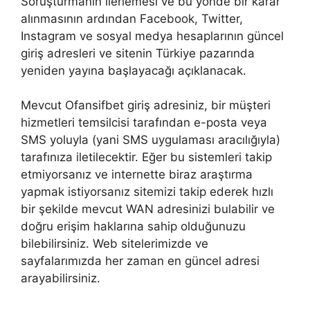
Soruşturmanın ilerlemesi ve bu yönde bir karar
alınmasının ardından Facebook, Twitter,
Instagram ve sosyal medya hesaplarının güncel
giriş adresleri ve sitenin Türkiye pazarında
yeniden yayına başlayacağı açıklanacak.
Mevcut Ofansifbet giriş adresiniz, bir müşteri
hizmetleri temsilcisi tarafından e-posta veya
SMS yoluyla (yani SMS uygulaması aracılığıyla)
tarafınıza iletilecektir. Eğer bu sistemleri takip
etmiyorsanız ve internette biraz araştırma
yapmak istiyorsanız sitemizi takip ederek hızlı
bir şekilde mevcut WAN adresinizi bulabilir ve
doğru erişim haklarına sahip olduğunuzu
bilebilirsiniz. Web sitelerimizde ve
sayfalarımızda her zaman en güncel adresi
arayabilirsiniz.