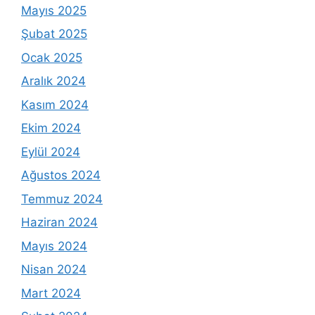
Mayıs 2025
Şubat 2025
Ocak 2025
Aralık 2024
Kasım 2024
Ekim 2024
Eylül 2024
Ağustos 2024
Temmuz 2024
Haziran 2024
Mayıs 2024
Nisan 2024
Mart 2024