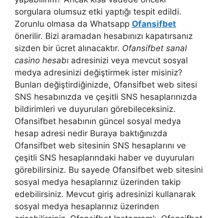
sorgulara olumsuz etki yaptığı tespit edildi.
Zorunlu olmasa da Whatsapp
Ofansifbet
önerilir. Bizi aramadan hesabınızı kapatırsanız
sizden bir ücret alınacaktır.
Ofansifbet sanal
casino hesabı
adresinizi veya mevcut sosyal
medya adresinizi değiştirmek ister misiniz?
Bunları değiştirdiğinizde, Ofansifbet web sitesi
SNS hesabınızda ve çeşitli SNS hesaplarınızda
bildirimleri ve duyuruları görebileceksiniz.
Ofansifbet hesabının güncel sosyal medya
hesap adresi nedir Buraya baktığınızda
Ofansifbet web sitesinin SNS hesaplarını ve
çeşitli SNS hesaplarındaki haber ve duyuruları
görebilirsiniz. Bu sayede Ofansifbet web sitesini
sosyal medya hesaplarınız üzerinden takip
edebilirsiniz. Mevcut giriş adresinizi kullanarak
sosyal medya hesaplarınız üzerinden