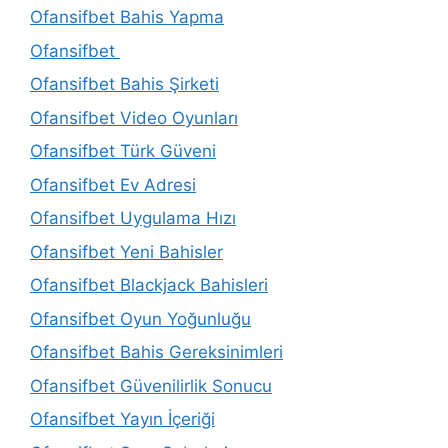
Ofansifbet Bahis Yapma
Ofansifbet
Ofansifbet Bahis Şirketi
Ofansifbet Video Oyunları
Ofansifbet Türk Güveni
Ofansifbet Ev Adresi
Ofansifbet Uygulama Hızı
Ofansifbet Yeni Bahisler
Ofansifbet Blackjack Bahisleri
Ofansifbet Oyun Yoğunluğu
Ofansifbet Bahis Gereksinimleri
Ofansifbet Güvenilirlik Sonucu
Ofansifbet Yayın İçeriği