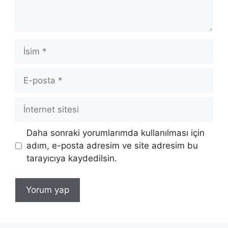
İsim
E-
posta
İnternet
sitesi
Daha sonraki yorumlarımda kullanılması için
adım, e-posta adresim ve site adresim bu
tarayıcıya kaydedilsin.