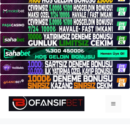
İçeriğe
atla
Menü