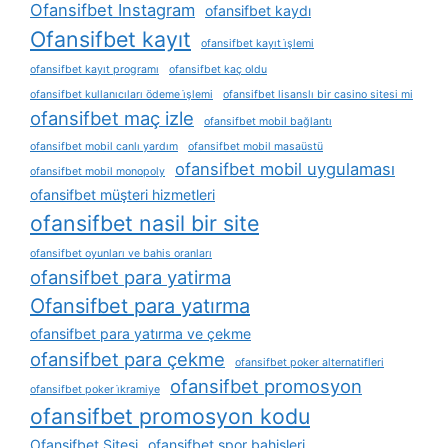
Ofansifbet Instagram
ofansifbet kaydı
Ofansifbet kayıt
ofansifbet kayıt i̇şlemi
ofansifbet kayıt programı
ofansifbet kaç oldu
ofansifbet kullanıcıları ödeme i̇şlemi
ofansifbet lisanslı bir casino sitesi mi
ofansifbet maç izle
ofansifbet mobil bağlantı
ofansifbet mobil canlı yardım
ofansifbet mobil masaüstü
ofansifbet mobil uygulaması
ofansifbet mobil monopoly
ofansifbet müşteri hizmetleri
ofansifbet nasil bir site
ofansifbet oyunları ve bahis oranları
ofansifbet para yatirma
Ofansifbet para yatırma
ofansifbet para yatırma ve çekme
ofansifbet para çekme
ofansifbet poker alternatifleri
ofansifbet promosyon
ofansifbet poker i̇kramiye
ofansifbet promosyon kodu
Ofansifbet Sitesi
ofansifbet spor bahisleri