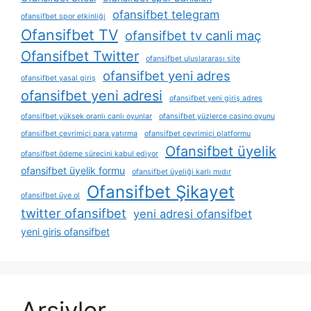
ofansifbet telegram
ofansifbet spor etkinliği
Ofansifbet TV
ofansifbet tv canli maç
Ofansifbet Twitter
ofansifbet uluslararası site
ofansifbet yeni adres
ofansifbet yasal giriş
ofansifbet yeni adresi
ofansifbet yeni giriş adres
ofansifbet yüksek oranlı canlı oyunlar
ofansifbet yüzlerce casino oyunu
ofansifbet çevrimiçi para yatırma
ofansifbet çevrimiçi platformu
Ofansifbet üyelik
ofansifbet ödeme sürecini kabul ediyor
ofansifbet üyelik formu
ofansifbet üyeliği karlı mıdır
Ofansifbet Şikayet
ofansifbet üye ol
twitter ofansifbet
yeni adresi ofansifbet
yeni giris ofansifbet
Arşivler