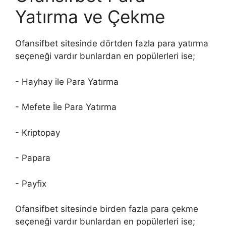
Yatırma ve Çekme
Ofansifbet sitesinde dörtden fazla para yatırma
seçeneği vardır bunlardan en popülerleri ise;
- Hayhay ile Para Yatırma
- Mefete İle Para Yatırma
- Kriptopay
- Papara
- Payfix
Ofansifbet sitesinde birden fazla para çekme
seçeneği vardır bunlardan en popülerleri ise;